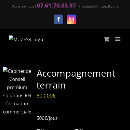
Passer
07.61.70.83.97
Appelez-nous !
|
contact@muzes9.com
au
Facebook
Instagram
contenu
Accompagnement
terrain
500,00
€
500€/jour