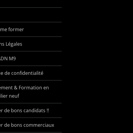
x me former
ns Légales
ADN M9
ue de confidentialité
ement & Formation en
ier neuf
r de bons candidats !!
er de bons commerciaux