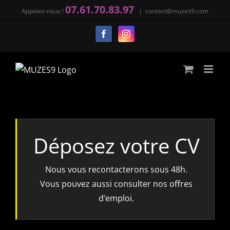
Passer
07.61.70.83.97
Appelez-nous !
|
contact@muzes9.com
au
Facebook
Instagram
contenu
Déposez votre CV
Nous vous recontacterons sous 48h.
Vous pouvez aussi consulter nos
offres
d’emploi
.