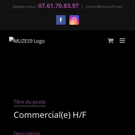
Passer
07.61.70.83.97
Appelez-nous !
|
contact@muzes9.com
au
Facebook
Instagram
contenu
Titre du poste
Commercial(e) H/F
Description