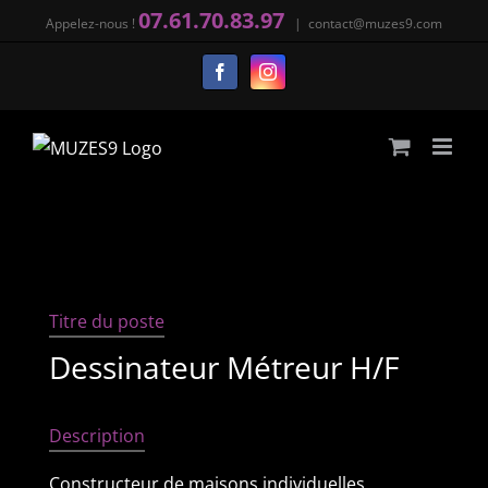
Passer
07.61.70.83.97
Appelez-nous !
|
contact@muzes9.com
au
Facebook
Instagram
contenu
Titre du poste
Dessinateur Métreur H/F
Description
Constructeur de maisons individuelles