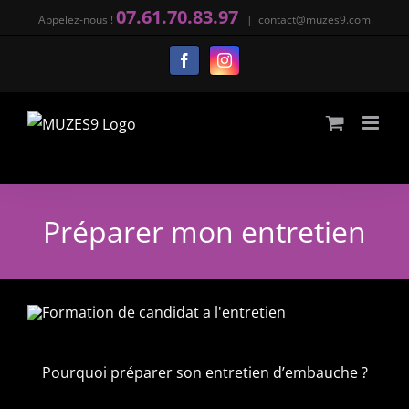
Passer
07.61.70.83.97
Appelez-nous !
|
contact@muzes9.com
au
Facebook
Instagram
contenu
Préparer mon entretien
Pourquoi préparer son entretien d’embauche ?