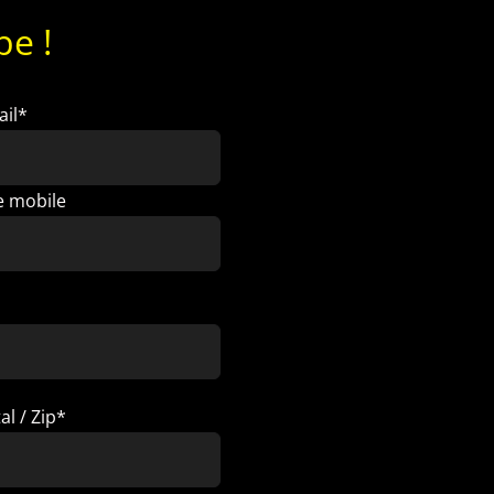
e !
ail*
e mobile
l / Zip*