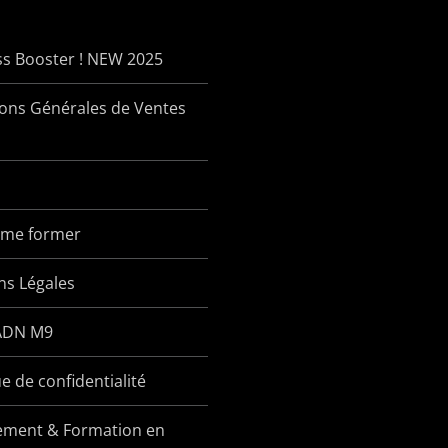
ss Booster ! NEW 2025
ions Générales de Ventes
x me former
ns Légales
ADN M9
ue de confidentialité
ement & Formation en