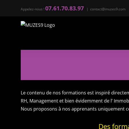
Passer
07.61.70.83.97
Appelez-nous !
|
contact@muzes9.com
au
contenu
Le contenu de nos formations est inspiré directe
RH, Management et bien évidemment de l’ Immobil
Nous proposons à nos apprenants uniquement ce qu
Des forma